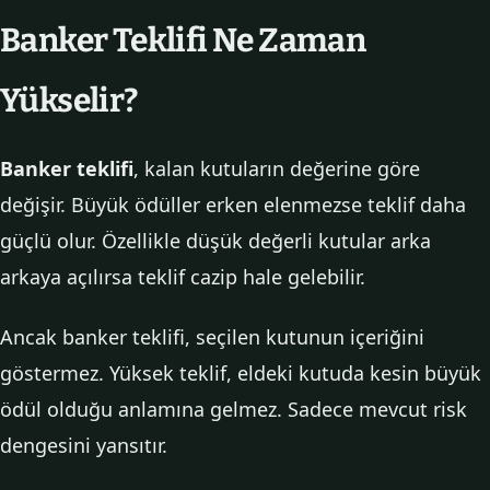
Banker Teklifi Ne Zaman
Yükselir?
Banker teklifi
, kalan kutuların değerine göre
değişir. Büyük ödüller erken elenmezse teklif daha
güçlü olur. Özellikle düşük değerli kutular arka
arkaya açılırsa teklif cazip hale gelebilir.
Ancak banker teklifi, seçilen kutunun içeriğini
göstermez. Yüksek teklif, eldeki kutuda kesin büyük
ödül olduğu anlamına gelmez. Sadece mevcut risk
dengesini yansıtır.