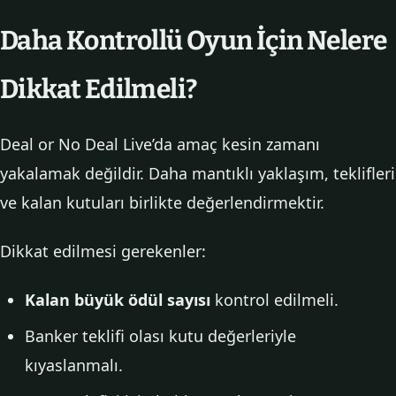
Daha Kontrollü Oyun İçin Nelere
Dikkat Edilmeli?
Deal or No Deal Live’da amaç kesin zamanı
yakalamak değildir. Daha mantıklı yaklaşım, teklifleri
ve kalan kutuları birlikte değerlendirmektir.
Dikkat edilmesi gerekenler:
Kalan büyük ödül sayısı
kontrol edilmeli.
Banker teklifi olası kutu değerleriyle
kıyaslanmalı.