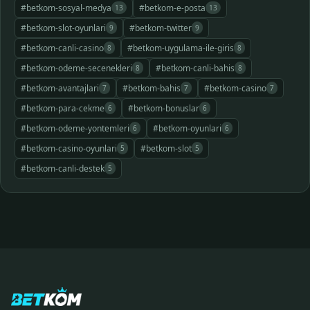
#betkom-sosyal-medya
#betkom-e-posta
13
13
#betkom-slot-oyunlari
#betkom-twitter
9
9
#betkom-canli-casino
#betkom-uygulama-ile-giris
8
8
#betkom-odeme-secenekleri
#betkom-canli-bahis
8
8
#betkom-avantajlari
#betkom-bahis
#betkom-casino
7
7
7
#betkom-para-cekme
#betkom-bonuslar
6
6
#betkom-odeme-yontemleri
#betkom-oyunlari
6
6
#betkom-casino-oyunlari
#betkom-slot
5
5
#betkom-canli-destek
5