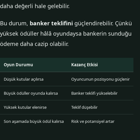
daha değerli hale gelebilir.
Bu durum,
banker teklifini
güçlendirebilir. Çünkü
yüksek ödüller hâlâ oyundaysa bankerin sunduğu
ödeme daha cazip olabilir.
Oyun Durumu
Kazanç Etkisi
Düşük kutular açılırsa
Oyuncunun pozisyonu güçlenir
Büyük ödüller oyunda kalırsa
Banker teklifi yükselebilir
Yüksek kutular elenirse
Teklif düşebilir
Son aşamada büyük ödül kalırsa
Risk ve potansiyel artar