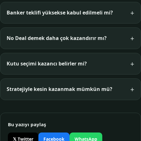
Banker teklifi yüksekse kabul edilmeli mi?
No Deal demek daha çok kazandırır mı?
Kutu seçimi kazancı belirler mi?
Stratejiyle kesin kazanmak mümkün mü?
Bu yazıyı paylaş
𝕏 Twitter
Facebook
WhatsApp