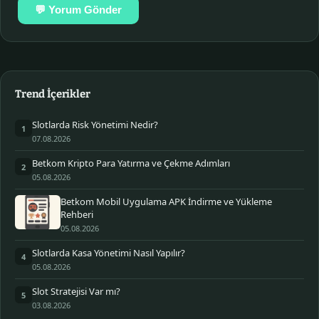
💬 Yorum Gönder
Trend İçerikler
Slotlarda Risk Yönetimi Nedir?
1
07.08.2026
Betkom Kripto Para Yatırma ve Çekme Adımları
2
05.08.2026
Betkom Mobil Uygulama APK İndirme ve Yükleme
Rehberi
05.08.2026
Slotlarda Kasa Yönetimi Nasıl Yapılır?
4
05.08.2026
Slot Stratejisi Var mı?
5
03.08.2026