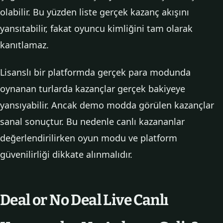
olabilir. Bu yüzden liste gerçek kazanç akışını
yansıtabilir, fakat oyuncu kimliğini tam olarak
kanıtlamaz.
Lisanslı bir platformda gerçek para modunda
oynanan turlarda kazançlar gerçek bakiyeye
yansıyabilir. Ancak demo modda görülen kazançlar
sanal sonuçtur. Bu nedenle canlı kazananlar
değerlendirilirken oyun modu ve platform
güvenilirliği dikkate alınmalıdır.
Deal or No Deal Live Canlı