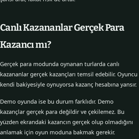
Canlı Kazananlar Gerçek Para
Kazancı mı?
Gerçek para modunda oynanan turlarda canlı
kazananlar gerçek kazançları temsil edebilir. Oyuncu
kendi bakiyesiyle oynuyorsa kazanç hesabına yansır.
Demo oyunda ise bu durum farklıdır. Demo
kazançlar gerçek para değildir ve çekilemez. Bu
yüzden ekrandaki kazancın gerçek olup olmadığını
anlamak için oyun moduna bakmak gerekir.