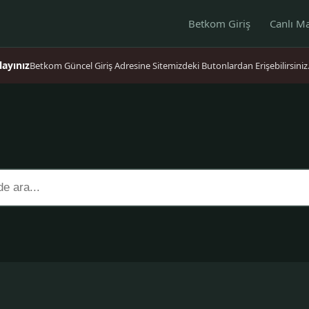
Betkom Giriş
Canlı M
layınız
Betkom Güncel Giriş Adresine Sitemizdeki Butonlardan Erişebilirsiniz