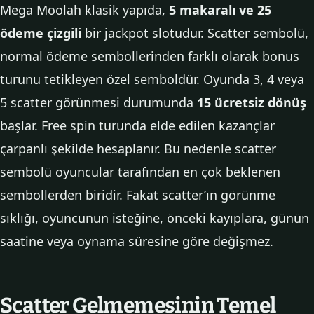
Mega Moolah klasik yapıda,
5 makaralı ve 25
ödeme çizgili
bir jackpot slotudur. Scatter sembolü,
normal ödeme sembollerinden farklı olarak bonus
turunu tetikleyen özel semboldür. Oyunda 3, 4 veya
5 scatter görünmesi durumunda
15 ücretsiz dönüş
başlar. Free spin turunda elde edilen kazançlar
çarpanlı şekilde hesaplanır. Bu nedenle scatter
sembolü oyuncular tarafından en çok beklenen
sembollerden biridir. Fakat scatter’ın görünme
sıklığı, oyuncunun isteğine, önceki kayıplara, günün
saatine veya oynama süresine göre değişmez.
Scatter Gelmemesinin Temel