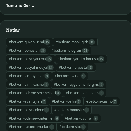
Tümünü Gör →
Notlar
#betkom-guvenilir-mi
#betkom-mobil-giris
35
31
#betkom-bonuslari
#betkom-telegram
30
28
#betkom-para-yatirma
#betkom-yatirim-bonusu
25
15
#betkom-sosyal-medya
#betkom-e-posta
13
13
#betkom-slot-oyunlari
#betkom-twitter
9
9
#betkom-canli-casino
#betkom-uygulama-ile-giris
8
8
#betkom-odeme-secenekleri
#betkom-canli-bahis
8
8
#betkom-avantajlari
#betkom-bahis
#betkom-casino
7
7
7
#betkom-para-cekme
#betkom-bonuslar
6
6
#betkom-odeme-yontemleri
#betkom-oyunlari
6
6
#betkom-casino-oyunlari
#betkom-slot
5
5