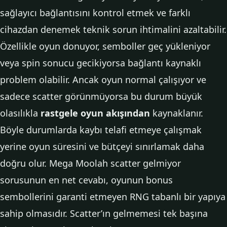
sağlayıcı bağlantısını kontrol etmek ve farklı
cihazdan denemek teknik sorun ihtimalini azaltabilir.
Özellikle oyun donuyor, semboller geç yükleniyor
veya spin sonucu gecikiyorsa bağlantı kaynaklı
problem olabilir. Ancak oyun normal çalışıyor ve
sadece scatter görünmüyorsa bu durum büyük
olasılıkla
rastgele oyun akışından
kaynaklanır.
Böyle durumlarda kaybı telafi etmeye çalışmak
yerine oyun süresini ve bütçeyi sınırlamak daha
doğru olur. Mega Moolah scatter gelmiyor
sorusunun en net cevabı, oyunun bonus
sembollerini garanti etmeyen RNG tabanlı bir yapıya
sahip olmasıdır. Scatter’ın gelmemesi tek başına