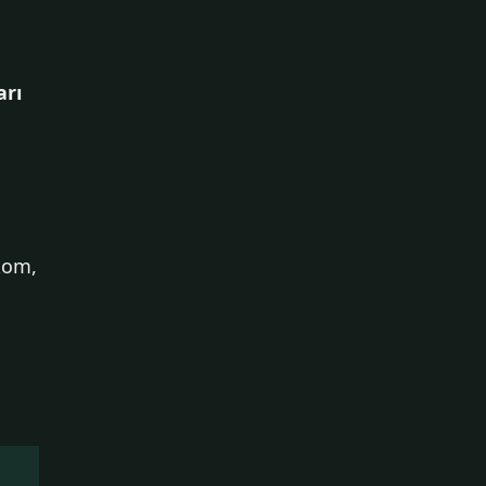
rı
tkom,