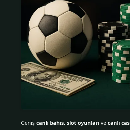
Geniş
canlı bahis, slot oyunları
ve
canlı ca