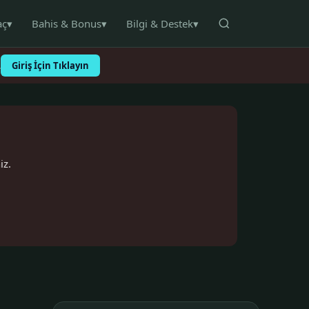
aç
▾
Bahis & Bonus
▾
Bilgi & Destek
▾
.
Giriş İçin Tıklayın
iz.