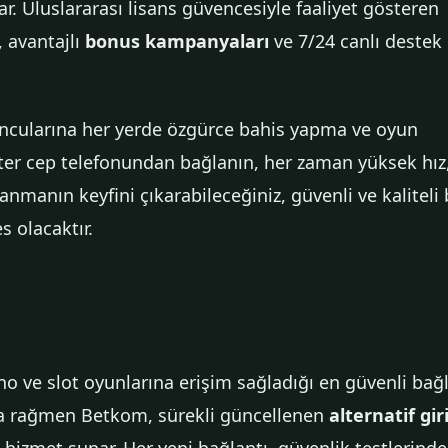
ar. Uluslararası lisans güvencesiyle faaliyet gösteren
, avantajlı
bonus kampanyaları
ve 7/24 canlı destek
ncularına her yerde özgürce bahis yapma ve oyun
ter cep telefonundan bağlanın, her zaman yüksek hız
nmanın keyfini çıkarabileceğiniz, güvenli ve kaliteli 
s olacaktır.
sino ve slot oyunlarına erişim sağladığı en güvenli bağ
rına rağmen Betkom, sürekli güncellenen
alternatif gir