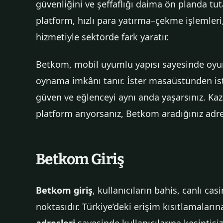
güvenliğini ve şeffaflığı daima ön planda tut
platform, hızlı para yatırma–çekme işlemleri
hizmetiyle sektörde fark yaratır.
Betkom, mobil uyumlu yapısı sayesinde oyu
oynama imkânı tanır. İster masaüstünden is
güven ve eğlenceyi aynı anda yaşarsınız. Kaza
platform arıyorsanız, Betkom aradığınız adre
Betkom Giriş
Betkom giriş
, kullanıcıların bahis, canlı ca
noktasıdır. Türkiye’deki erişim kısıtlamala