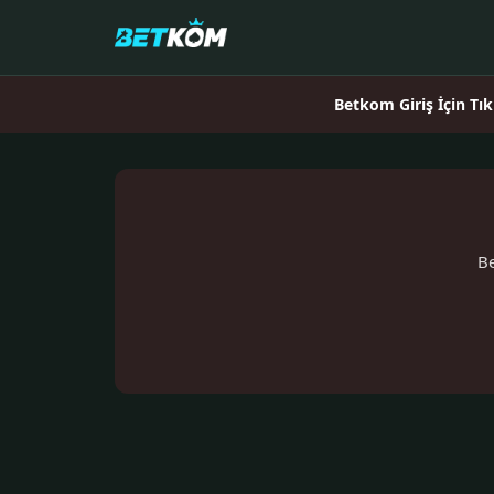
Betkom Giriş İçin Tık
Be