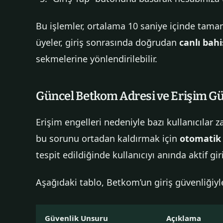
Bu işlemler, ortalama 10 saniye içinde tama
üyeler, giriş sonrasında doğrudan
canlı bahi
sekmelerine yönlendirilebilir.
Güncel Betkom Adresi ve Erişim Gü
Erişim engelleri nedeniyle bazı kullanıcılar
bu sorunu ortadan kaldırmak için
otomatik
tespit edildiğinde kullanıcıyı anında aktif gir
Aşağıdaki tablo, Betkom’un giriş güvenliğiyle 
Güvenlik Unsuru
Açıklama