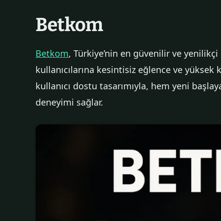
Betkom
Betkom
, Türkiye’nin en güvenilir ve yenilikçi
kullanıcılarına kesintisiz eğlence ve yüksek 
kullanıcı dostu tasarımıyla, hem yeni başla
deneyimi sağlar.