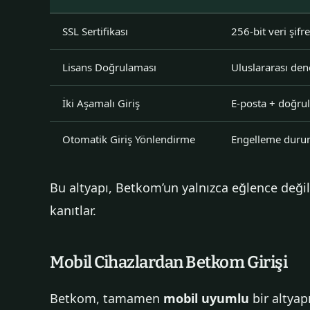
SSL Sertifikası
256-bit veri şif
Lisans Doğrulaması
Uluslararası den
İki Aşamalı Giriş
E-posta + doğr
Otomatik Giriş Yönlendirme
Engelleme durum
Bu altyapı, Betkom’un yalnızca eğlence deği
kanıtlar.
Mobil Cihazlardan Betkom Girişi
Betkom, tamamen
mobil uyumlu
bir altyap