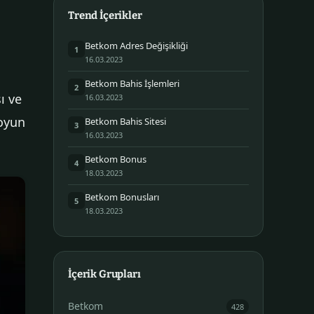
Trend İçerikler
Betkom Adres Değişikliği
1
16.03.2023
Betkom Bahis İşlemleri
2
ı ve
16.03.2023
 oyun
Betkom Bahis Sitesi
3
16.03.2023
Betkom Bonus
4
18.03.2023
Betkom Bonusları
5
18.03.2023
İçerik Grupları
Betkom
428